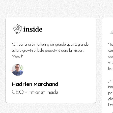
"Un partenaire marketing de grande qualité, grande
"To
culture growth et belle proactivité dans la mission.
com
Merci !"
des
vit
les
Je 
Hadrien Marchand
nou
CEO - Intranet Inside
par
glo
l'e