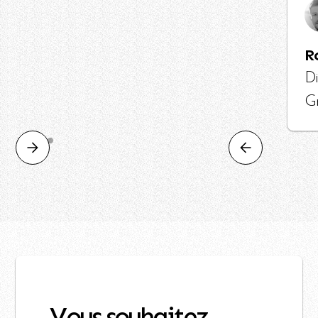
R
Di
G
Vous souhaitez